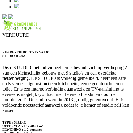
VERHUURD
RESIDENTIE BOEKSTRAAT 95
STUDIO B 2.02
Deze STUDIO met individueel terras bevindt zich op verdieping 2
van een kleinschalig gebouw met 9 studio's en een overdekte
fietsenberging. De STUDIO is volledig gemeubeld, heeft een safe
en is verder uitgerust met een kitchenette, een eigen douche en een
toilet. Er is een internetverbinding aanwezig en TV-aansluiting is
eveneens mogelijk (contract met Telenet af te sluiten door de
huurder zelf). De studio werd in 2013 grondig gerenoveerd. Er is
voldoende poetsgerief aanwezig zodat je je kamer of studio zelf kan
kuisen.
TYPE :
STUDIO
OPPERVLAKTE :
30,00 m²
BEWONING :
1-2 personen
HUURPRIJS :
645 €