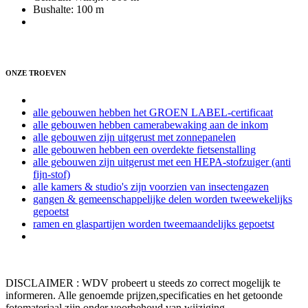
Bushalte: 100 m
ONZE TROEVEN
alle gebouwen hebben het GROEN LABEL-certificaat
alle gebouwen hebben camerabewaking aan de inkom
alle gebouwen zijn uitgerust met zonnepanelen
alle gebouwen hebben een overdekte fietsenstalling
alle gebouwen zijn uitgerust met een HEPA-stofzuiger (anti
fijn-stof)
alle kamers & studio's zijn voorzien van insectengazen
gangen & gemeenschappelijke delen worden tweewekelijks
gepoetst
ramen en glaspartijen worden tweemaandelijks gepoetst
DISCLAIMER : WDV probeert u steeds zo correct mogelijk te
informeren. Alle genoemde prijzen,specificaties en het getoonde
fotomateriaal zijn onder voorbehoud van wijziging.